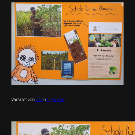
Verfasst von
msa
in
Allgemein